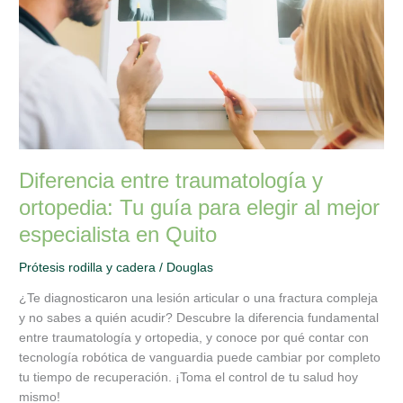
Tu
guía
para
elegir
al
mejor
especialista
en
Quito
Diferencia entre traumatología y
ortopedia: Tu guía para elegir al mejor
especialista en Quito
Prótesis rodilla y cadera
/
Douglas
¿Te diagnosticaron una lesión articular o una fractura compleja
y no sabes a quién acudir? Descubre la diferencia fundamental
entre traumatología y ortopedia, y conoce por qué contar con
tecnología robótica de vanguardia puede cambiar por completo
tu tiempo de recuperación. ¡Toma el control de tu salud hoy
mismo!