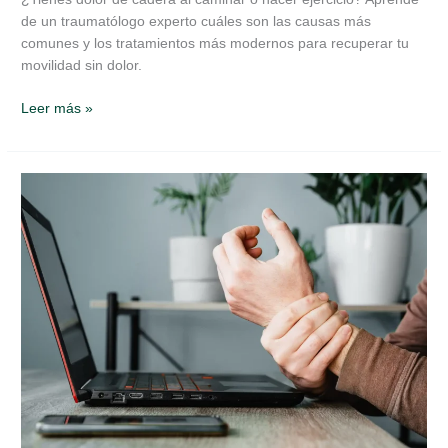
de un traumatólogo experto cuáles son las causas más
comunes y los tratamientos más modernos para recuperar tu
movilidad sin dolor.
Leer más »
Síndrome
del
Túnel
Carpiano:
Causas,
Síntomas
y
Tratamientos
Efectivos
para
Aliviar
el
Dolor