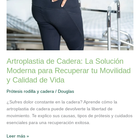
Moderna
para
Recuperar
tu
Movilidad
y
Calidad
de
Vida
Artroplastia de Cadera: La Solución
Moderna para Recuperar tu Movilidad
y Calidad de Vida
Prótesis rodilla y cadera
/
Douglas
¿Sufres dolor constante en la cadera? Aprende cómo la
artroplastia de cadera puede devolverte la libertad de
movimiento. Te explico sus causas, tipos de prótesis y cuidados
esenciales para una recuperación exitosa.
Leer más »