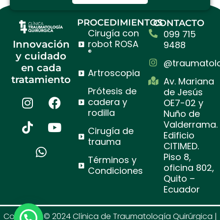
PROCEDIMIENTOS
CONTACTO
Cirugía con
099 715
robot ROSA
Innovación
9488
®
y cuidado
@traumatolo
en cada
Artroscopia
tratamiento
Av. Mariana
Prótesis de
de Jesús
I
T
W
F
Y
cadera y
OE7-02 y
n
i
h
a
o
rodilla
Nuño de
s
k
a
c
u
Valderrama.
Cirugía de
t
t
t
e
t
Edificio
trauma
a
o
s
b
u
CITIMED.
g
k
a
o
b
Piso 8,
Términos y
oficina 802,
r
p
o
e
Condiciones
Quito –
a
p
k
Ecuador
m
Copyright © 2024 Clínica de Traumatología Quirúrgica |