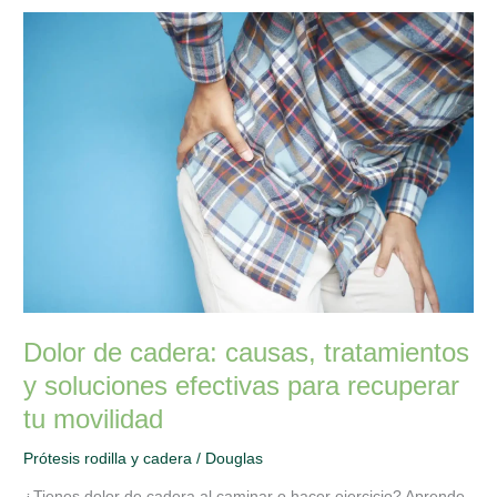
Dolor
de
cadera:
causas,
tratamientos
y
soluciones
efectivas
para
recuperar
tu
movilidad
Dolor de cadera: causas, tratamientos
y soluciones efectivas para recuperar
tu movilidad
Prótesis rodilla y cadera
/
Douglas
¿Tienes dolor de cadera al caminar o hacer ejercicio? Aprende