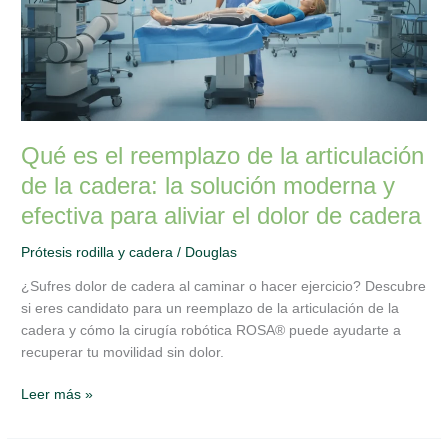
articulación
de
la
cadera:
la
solución
Qué es el reemplazo de la articulación
moderna
y
de la cadera: la solución moderna y
efectiva
efectiva para aliviar el dolor de cadera
para
aliviar
Prótesis rodilla y cadera
/
Douglas
el
dolor
¿Sufres dolor de cadera al caminar o hacer ejercicio? Descubre
de
si eres candidato para un reemplazo de la articulación de la
cadera
cadera y cómo la cirugía robótica ROSA® puede ayudarte a
recuperar tu movilidad sin dolor.
Leer más »