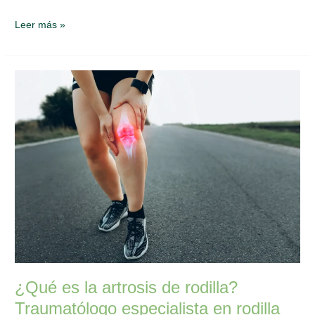
Leer más »
¿Qué
es
la
artrosis
de
rodilla?
Traumatólogo
especialista
en
rodilla
¿Qué es la artrosis de rodilla?
Traumatólogo especialista en rodilla