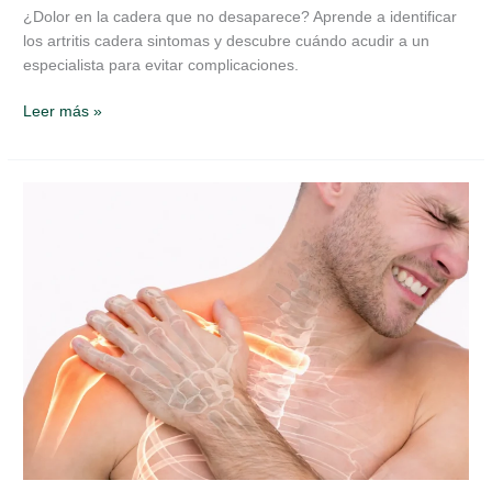
¿Dolor en la cadera que no desaparece? Aprende a identificar
los artritis cadera sintomas y descubre cuándo acudir a un
especialista para evitar complicaciones.
Leer más »
Fractura
de
clavícula:
causas,
síntomas
y
tratamiento
explicado
por
un
traumatólogo