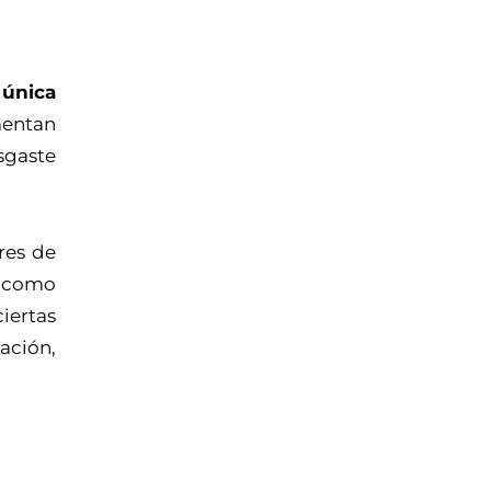
 única
entan
sgaste
res de
s como
iertas
ación,