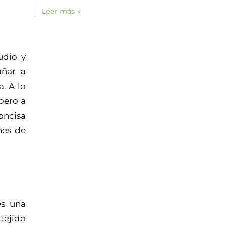
Leer más »
udio y
añar a
. A lo
pero a
oncisa
nes de
es una
 tejido