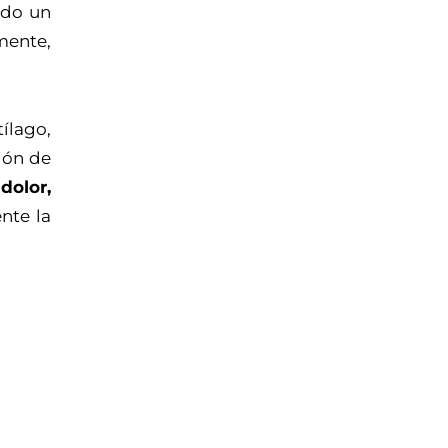
ndo un
amente,
tílago,
ión de
dolor,
nte la