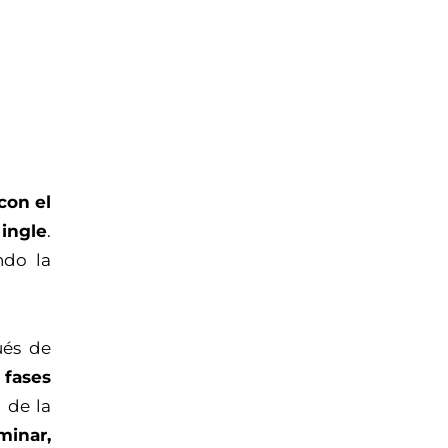
con el
 ingle
.
ando la
ués de
 fases
 de la
minar,